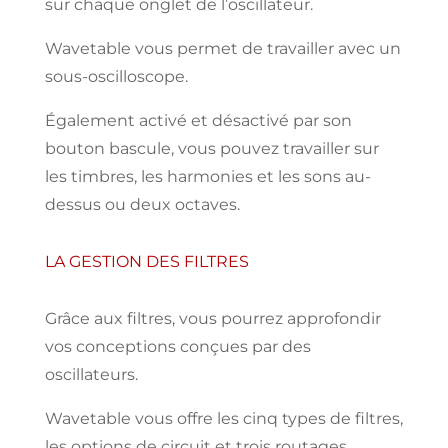
sur
chaque onglet de l’oscillateur.
Wavetable vous
permet
de travailler avec un
sous-oscilloscope.
Également activé
et
désactivé par
son
bouton
bascule,
vous
pouvez
travailler sur
les timbres, les harmonies
et
les sons au-
dessus
ou deux octaves.
LA GESTION DES FILTRES
Grâce aux
filtres, vous
pourrez
approfondir
vos conceptions conçues
par
des
oscillateurs.
Wavetable vous
offre les
cinq types de filtres,
les
options de
circuit
et trois routages.