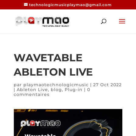
technologicmusicplaymao@gmail.com
WAVETABLE
ABLETON LIVE
par
playmaotechnologicmusic
|
27 Oct 2022
|
Ableton Live
,
blog
,
Plug-in
|
0
commentaires