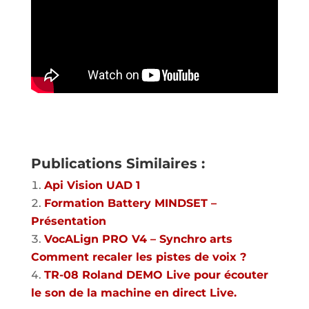
Publications Similaires :
Api Vision UAD 1
Formation Battery MINDSET –
Présentation
VocALign PRO V4 – Synchro arts
Comment recaler les pistes de voix ?
TR-08 Roland DEMO Live pour écouter
le son de la machine en direct Live.