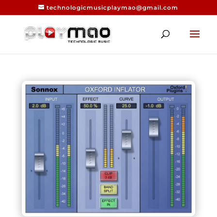
technologicmusicplaymao@gmail.com