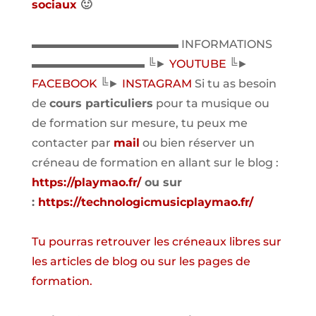
sociaux
🙂
▬▬▬▬▬▬▬▬▬▬▬▬▬ INFORMATIONS
▬▬▬▬▬▬▬▬▬▬ ╚►
YOUTUBE
╚►
FACEBOOK
╚►
INSTAGRAM
Si tu as besoin
de
cours particuliers
pour ta musique ou
de formation sur mesure, tu peux me
contacter par
mail
ou bien réserver un
créneau de formation en allant sur le blog :
https://playmao.fr/
ou sur
:
https://technologicmusicplaymao.fr/
Tu pourras retrouver les créneaux libres sur
les articles de blog ou sur les pages de
formation.