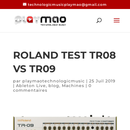
technologicmusicplaymao@gmail.com
ROLAND TEST TR08
VS TR09
par
playmaotechnologicmusic
|
25 Juil 2019
|
Ableton Live
,
blog
,
Machines
|
0
commentaires