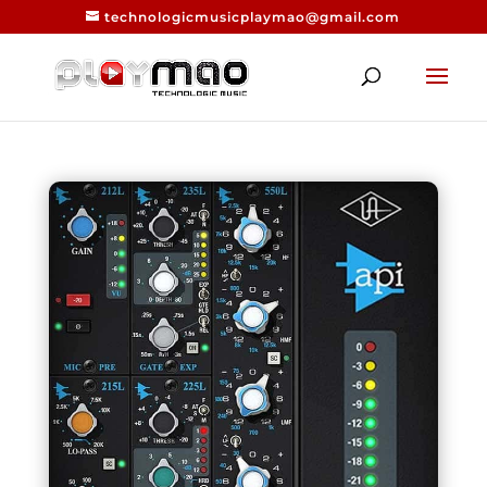
technologicmusicplaymao@gmail.com