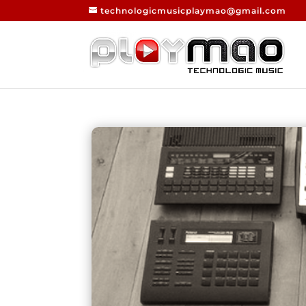
technologicmusicplaymao@gmail.com