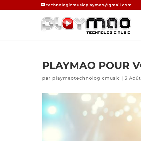
technologicmusicplaymao@gmail.com
PLAYMAO POUR V
par
playmaotechnologicmusic
|
3 Aoû